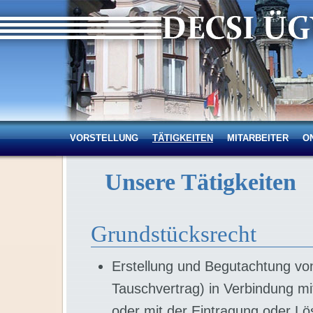
VORSTELLUNG
TÄTIGKEITEN
MITARBEITER
O
Unsere Tätigkeiten
Grundstücksrecht
Erstellung und Begutachtung vo
Tauschvertrag) in Verbindung m
oder mit der Eintragung oder L